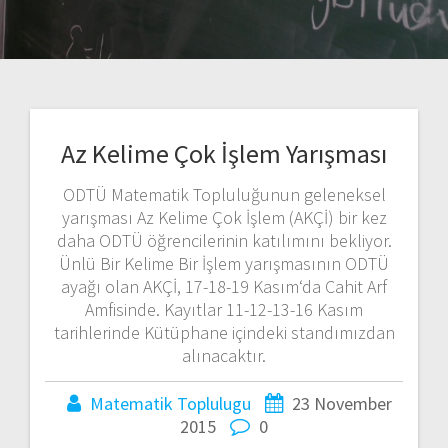
Az Kelime Çok İşlem Yarışması
ODTÜ Matematik Topluluğunun geleneksel
yarışması Az Kelime Çok İşlem (AKÇİ) bir kez
daha ODTÜ öğrencilerinin katılımını bekliyor.
Ünlü Bir Kelime Bir İşlem yarışmasının ODTÜ
ayağı olan AKÇİ, 17-18-19 Kasım‘da Cahit Arf
Amfisinde. Kayıtlar 11-12-13-16 Kasım
tarihlerinde Kütüphane içindeki standımızdan
alınacaktır.
Matematik Toplulugu
23 November
2015
0