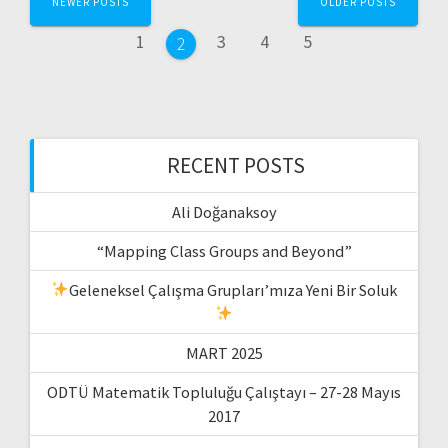
NEWER POSTS
OLDER POSTS
navigation
Page
Page
Page
Page
1
3
4
5
Page
2
RECENT POSTS
Ali Doğanaksoy
“Mapping Class Groups and Beyond”
Geleneksel Çalışma Grupları’mıza Yeni Bir Soluk
MART 2025
ODTÜ Matematik Topluluğu Çalıştayı – 27-28 Mayıs
2017