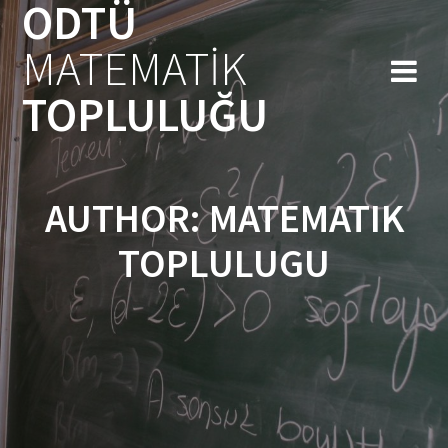
ODTÜ
Skip
to
MATEMATİK
content
TOPLULUĞU
AUTHOR:
MATEMATIK
TOPLULUGU