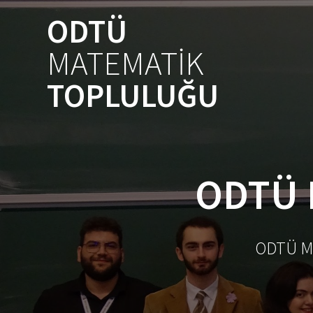
Skip
ODTÜ
to
content
MATEMATİK
TOPLULUĞU
ODTÜ 
ODTÜ Ma