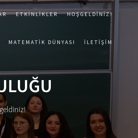
AR
ETKİNLİKLER
HOŞGELDİNİZ!
MATEMATİK DÜNYASI
İLETİŞİM
LULUĞU
eldiniz!