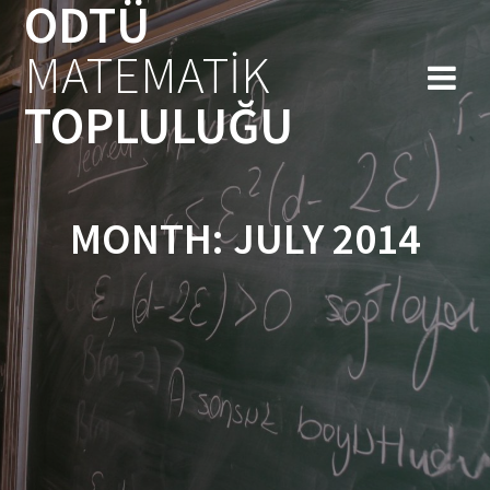
ODTÜ
Skip
to
MATEMATİK
content
TOPLULUĞU
MONTH:
JULY 2014