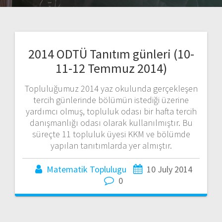
2014 ODTÜ Tanıtım günleri (10-
11-12 Temmuz 2014)
Topluluğumuz 2014 yaz okulunda gerçekleşen
tercih günlerinde bölümün istediği üzerine
yardımcı olmuş, topluluk odası bir hafta tercih
danışmanlığı odası olarak kullanılmıştır. Bu
süreçte 11 topluluk üyesi KKM ve bölümde
yapılan tanıtımlarda yer almıştır.
Matematik Toplulugu
10 July 2014
0