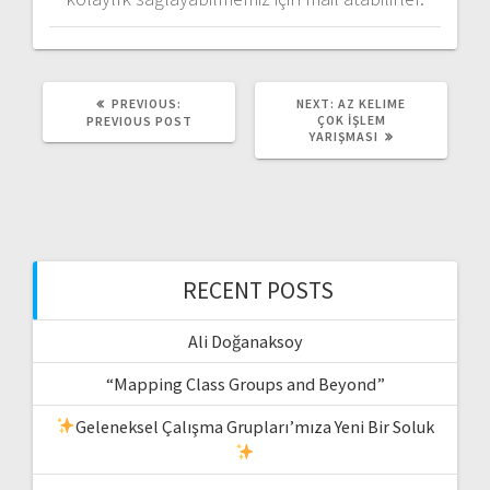
PREVIOUS
NEXT
PREVIOUS:
NEXT:
AZ KELIME
POST:
POST:
ÇOK İŞLEM
PREVIOUS POST
YARIŞMASI
RECENT POSTS
Ali Doğanaksoy
“Mapping Class Groups and Beyond”
Geleneksel Çalışma Grupları’mıza Yeni Bir Soluk