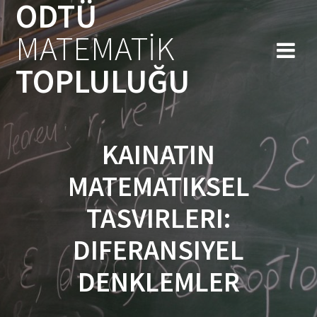
ODTÜ
Skip
to
MATEMATİK
content
TOPLULUĞU
KAINATIN
MATEMATIKSEL
TASVIRLERI:
DIFERANSIYEL
DENKLEMLER