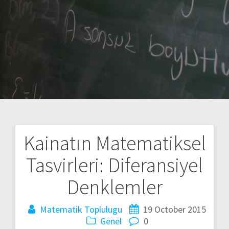
Kainatın Matematiksel
Post
Tasvirleri: Diferansiyel
navigation
Denklemler
Matematik Toplulugu
19 October 2015
Genel
0