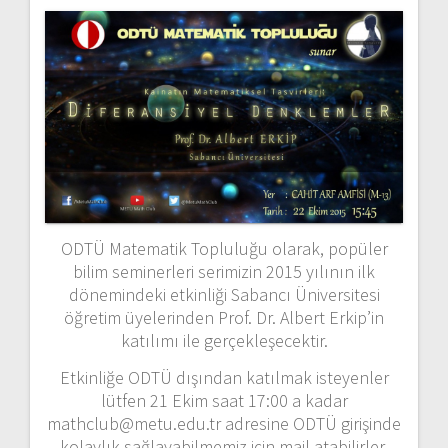
ODTÜ Matematik Topluluğu olarak, popüler
bilim seminerleri serimizin 2015 yılının ilk
dönemindeki etkinliği Sabancı Üniversitesi
öğretim üyelerinden Prof. Dr. Albert Erkip’in
katılımı ile gerçekleşecektir.
Etkinliğe ODTÜ dışından katılmak isteyenler
lütfen 21 Ekim saat 17:00 a kadar
mathclub@metu.edu.tr adresine ODTÜ girişinde
kolaylık sağlayabilmemiz için mail atabilirler.