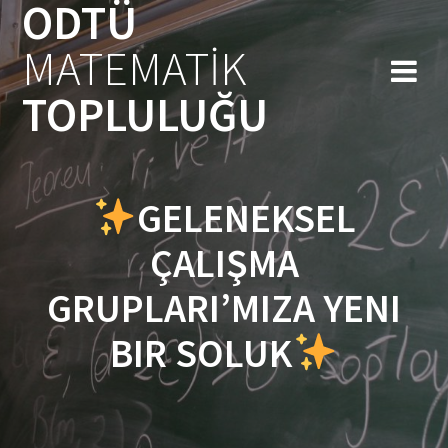
ODTÜ
Skip
to
MATEMATİK
content
TOPLULUĞU
GELENEKSEL
ÇALIŞMA
GRUPLARI’MIZA YENI
BIR SOLUK