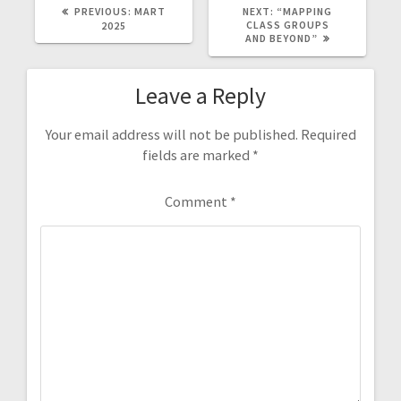
PREVIOUS
NEXT
PREVIOUS:
MART
NEXT:
“MAPPING
POST:
POST:
CLASS GROUPS
2025
AND BEYOND”
Leave a Reply
Your email address will not be published.
Required
fields are marked
*
Comment
*