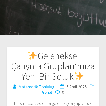
Geleneksel
Post
Çalışma Grupları’mıza
navigation
Yeni Bir Soluk
Matematik Toplulugu
5 April 2025
Genel
0
Bu süreçte bize en iyi gelecek şeyi yapıyoruz: