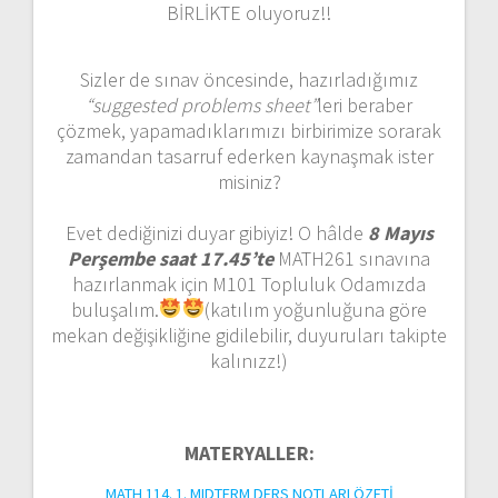
BİRLİKTE oluyoruz!!
Sizler de sınav öncesinde, hazırladığımız
“suggested problems sheet”
leri beraber
çözmek, yapamadıklarımızı birbirimize sorarak
zamandan tasarruf ederken kaynaşmak ister
misiniz?
Evet dediğinizi duyar gibiyiz! O hâlde
8 Mayıs
Perşembe saat 17.45’te
MATH261 sınavına
hazırlanmak için M101 Topluluk Odamızda
buluşalım.
(katılım yoğunluğuna göre
mekan değişikliğine gidilebilir, duyuruları takipte
kalınızz!)
MATERYALLER:
MATH 114. 1. MIDTERM DERS NOTLARI ÖZETİ