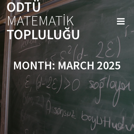
ODTÜ
Skip
to
MATEMATİK
content
TOPLULUĞU
MONTH:
MARCH 2025